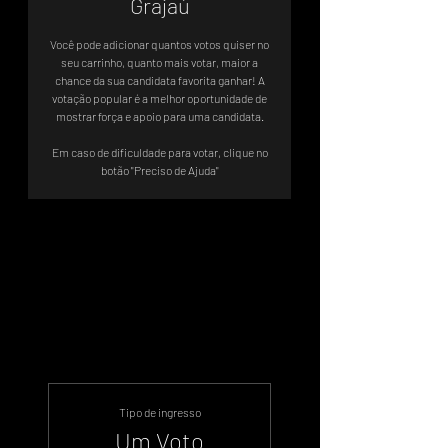
Grajaú
Você pode adicionar quantos votos quiser no
seu carrinho, quanto mais votar, maior a
chance da sua candidata favorita ganhar! A
votação popular é a melhor oportunidade de
mostrar força e apoio para uma candidata.
Em caso de dificuldade para votar, clique no
botão "Preciso de Ajuda"
Votação Oficial
‎ Sistema de Votos .WIN
Tipo de ingresso
Um Voto