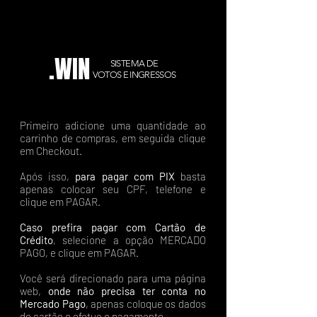
.WIN
SISTEMA DE
VOTOS E INGRESSOS
Primeiro adicione uma quantidade ao
carrinho de compras, em seguida clique
em Checkout.
Após isso,
para pagar com PIX
basta
apenas colocar seu CPF, telefone e
clique em PAGAR.
Caso prefira pagar com Cartão de
Crédito
, selecione a opção MERCADO
PAGO, e clique em PAGAR.
Você será direcionado para uma página
web,
onde não precisa ter conta no
Mercado Pago
, apenas coloque os dados
do cartão e efetue o pagamento.