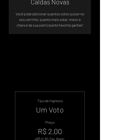
Caldas Novas
Você pode adicionar quantos votos quiser no
seu carrinho, quanto mais votar, maior a
chance da sua participante favorita ganhar!
Sistema de Votos .WIN
Tipo de ingresso
Um Voto
Preço
R$ 2,00
+R$ 0,30 Tax. Banc.