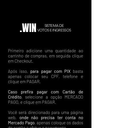
.WIN
SISTEMA DE
VOTOS E INGRESSOS
Primeiro adicione uma quantidade ao
carrinho de compras, em seguida clique
em Checkout.
Após isso,
para pagar com PIX
basta
apenas colocar seu CPF, telefone e
clique em PAGAR.
Caso prefira pagar com Cartão de
Crédito
, selecione a opção MERCADO
PAGO, e clique em PAGAR.
Você será direcionado para uma página
web,
onde não precisa ter conta no
Mercado Pago
, apenas coloque os dados
do cartão e efetue o pagamento.