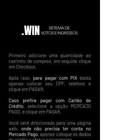
.WIN
SISTEMA DE
VOTOS E INGRESSOS
Primeiro adicione uma quantidade ao
carrinho de compras, em seguida clique
em Checkout.
Após isso,
para pagar com PIX
basta
apenas colocar seu CPF, telefone e
clique em PAGAR.
Caso prefira pagar com Cartão de
Crédito
, selecione a opção MERCADO
PAGO, e clique em PAGAR.
Você será direcionado para uma página
web,
onde não precisa ter conta no
Mercado Pago
, apenas coloque os dados
do cartão e efetue o pagamento.