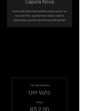
Capela Nova
Você pode adicionar quantos votos quiser no
seu carrinho, quanto mais votar, maior a
chance da sua participante favorita ganhar!
Votação Oficial - Sistema de Votos
.WIN
Tipo de ingresso
Um Voto
Preço
R$ 2,00