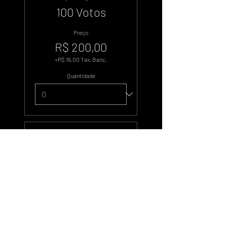
100 Votos
Preço
R$ 200,00
+R$ 16,00 Tax. Banc.
Quantidade
Tipo de ingresso
500 Votos
Preço
R$ 1.000,00
+R$ 80,00 Tax. Banc.
Quantidade