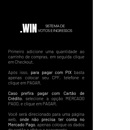
.WIN
SISTEMA DE
VOTOS E INGRESSOS
Primeiro adicione uma quantidade ao
carrinho de compras, em seguida clique
em Checkout.
Após isso,
para pagar com PIX
basta
apenas colocar seu CPF, telefone e
clique em PAGAR.
Caso prefira pagar com Cartão de
Crédito
, selecione a opção MERCADO
PAGO, e clique em PAGAR.
Você será direcionado para uma página
web,
onde não precisa ter conta no
Mercado Pago
, apenas coloque os dados
do cartão e efetue o pagamento.