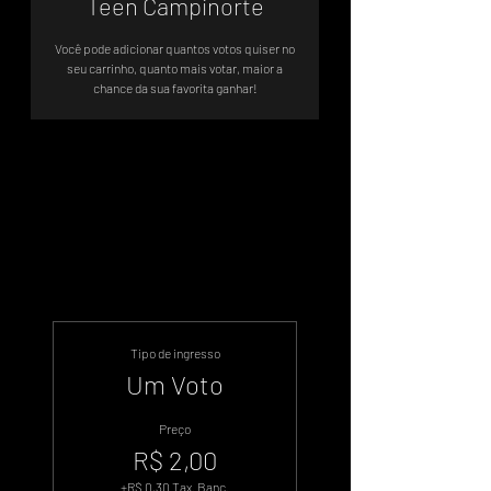
Teen Campinorte
Você pode adicionar quantos votos quiser no
seu carrinho, quanto mais votar, maior a
chance da sua favorita ganhar!
Sistema de Votos .WIN
Tipo de ingresso
Um Voto
Preço
R$ 2,00
+R$ 0,30 Tax. Banc.