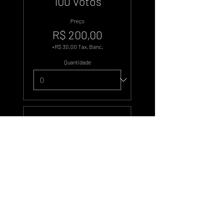
100 Votos
Preço
R$ 200,00
+R$ 30,00 Tax. Banc.
Quantidade
Tipo de ingresso
500 Votos
Preço
R$ 1.000,00
+R$ 150,00 Tax. Banc.
Quantidade