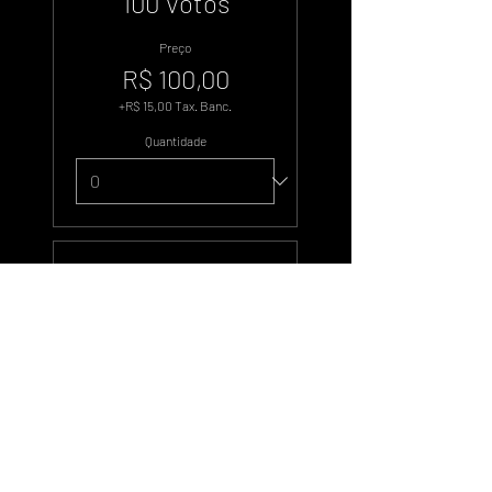
100 Votos
Preço
R$ 100,00
+R$ 15,00 Tax. Banc.
Quantidade
Tipo de ingresso
500 Votos
Preço
R$ 500,00
+R$ 75,00 Tax. Banc.
Quantidade