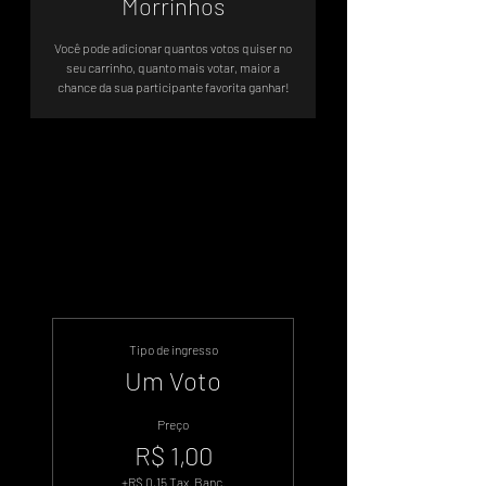
Morrinhos
Você pode adicionar quantos votos quiser no
seu carrinho, quanto mais votar, maior a
chance da sua participante favorita ganhar!
Sistema de Votos .WIN
Tipo de ingresso
Um Voto
Preço
R$ 1,00
+R$ 0,15 Tax. Banc.