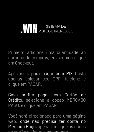
.WIN
SISTEMA DE
VOTOS E INGRESSOS
Primeiro adicione uma quantidade ao
carrinho de compras, em seguida clique
em Checkout.
Após isso,
para pagar com PIX
basta
apenas colocar seu CPF, telefone e
clique em PAGAR.
Caso prefira pagar com Cartão de
Crédito
, selecione a opção MERCADO
PAGO, e clique em PAGAR.
Você será direcionado para uma página
web,
onde não precisa ter conta no
Mercado Pago
, apenas coloque os dados
do cartão e efetue o pagamento.