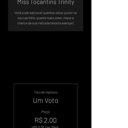
Miss Tocantins Trinity
Você pode adicionar quantos votos quiser no
seu carrinho, quanto mais votar, maior a
Sistema de Votos .WIN
Tipo de ingresso
Um Voto
Preço
R$ 2,00
+R$ 0,30 Tax. Banc.