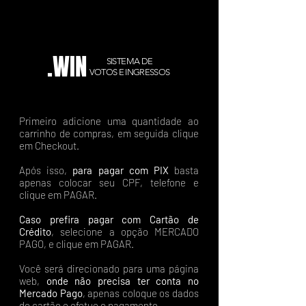
.WIN
SISTEMA DE
VOTOS E INGRESSOS
Primeiro adicione uma quantidade ao
carrinho de compras, em seguida clique
em Checkout.
Após isso,
para pagar com PIX
basta
apenas colocar seu CPF, telefone e
clique em PAGAR.
Caso prefira pagar com Cartão de
Crédito
, selecione a opção MERCADO
PAGO, e clique em PAGAR.
Você será direcionado para uma página
web,
onde não precisa ter conta no
Mercado Pago
, apenas coloque os dados
do cartão e efetue o pagamento.