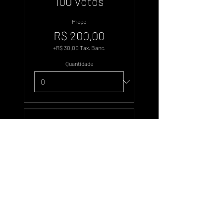
100 Votos
Preço
R$ 200,00
+R$ 30,00 Tax. Banc.
Quantidade
Tipo de ingresso
500 Votos
Preço
R$ 1.000,00
+R$ 150,00 Tax. Banc.
Quantidade