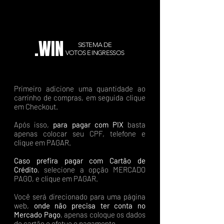
.WIN
SISTEMA DE
VOTOS E INGRESSOS
Primeiro adicione uma quantidade ao
carrinho de compras, em seguida clique
em Checkout.
Após isso,
para pagar com PIX
basta
apenas colocar seu CPF, telefone e
clique em PAGAR.
Caso prefira pagar com Cartão de
Crédito
, selecione a opção MERCADO
PAGO, e clique em PAGAR.
Você será direcionado para uma página
web,
onde não precisa ter conta no
Mercado Pago
, apenas coloque os dados
do cartão e efetue o pagamento.