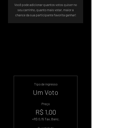
Você pode adicionar quantos votos quiser no
seu carrinho, quanto mais votar, maior a
chance da sua participante favorita ganhar!
Sistema de Votos .WIN
Tipo de ingresso
Um Voto
Preço
R$ 1,00
+R$ 0,15 Tax. Banc.