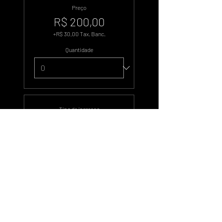
Preço
R$ 200,00
+R$ 30,00 Tax. Banc.
Quantidade
Tipo de ingresso
500 Votos
Preço
R$ 1.000,00
+R$ 150,00 Tax. Banc.
Quantidade