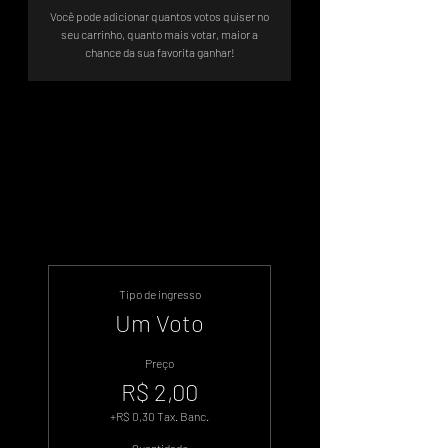
Você pode adicionar quantos votos quiser no
seu carrinho, quanto mais votar, maior a
chance da sua favorita ganhar!
Sistema de Votos .WIN
Tipo de ingresso
Um Voto
Preço
R$ 2,00
+R$ 0,30 Tax. Banc.