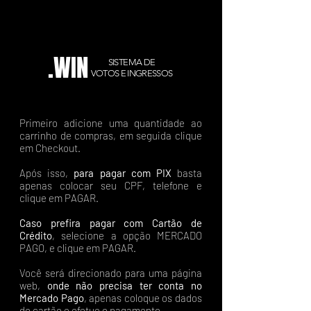
.WIN
SISTEMA DE
VOTOS E INGRESSOS
Primeiro adicione uma quantidade ao
carrinho de compras, em seguida clique
em Checkout.
Após isso,
para pagar com PIX
basta
apenas colocar seu CPF, telefone e
clique em PAGAR.
Caso prefira pagar com Cartão de
Crédito
, selecione a opção MERCADO
PAGO, e clique em PAGAR.
Você será direcionado para uma página
web,
onde não precisa ter conta no
Mercado Pago
, apenas coloque os dados
do cartão e efetue o pagamento.