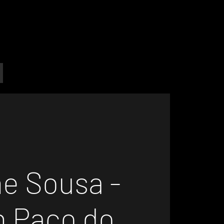
ne Sousa -
n Paço do