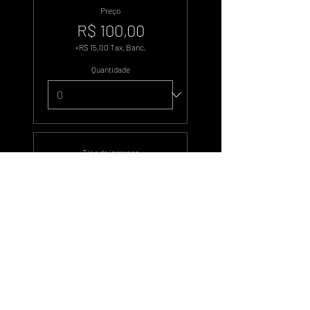
Preço
R$ 100,00
+R$ 15,00 Tax. Banc.
Quantidade
Tipo de ingresso
500 Votos
Preço
R$ 500,00
+R$ 75,00 Tax. Banc.
Quantidade