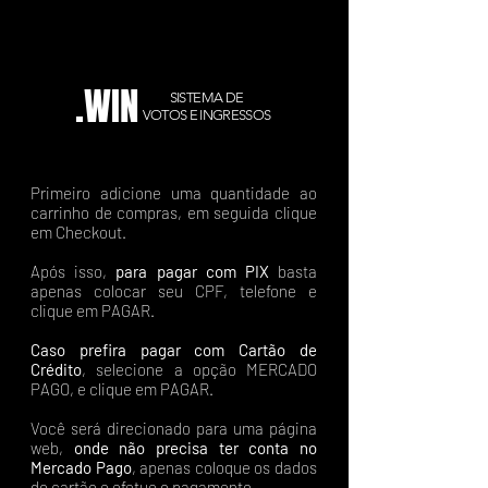
.WIN
SISTEMA DE
VOTOS E INGRESSOS
Primeiro adicione uma quantidade ao
carrinho de compras, em seguida clique
em Checkout.
Após isso,
para pagar com PIX
basta
apenas colocar seu CPF, telefone e
clique em PAGAR.
Caso prefira pagar com Cartão de
Crédito
, selecione a opção MERCADO
PAGO, e clique em PAGAR.
Você será direcionado para uma página
web,
onde não precisa ter conta no
Mercado Pago
, apenas coloque os dados
do cartão e efetue o pagamento.