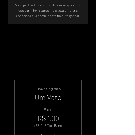
Você pode adicionar quantos votos quiser no
seu carrinho, quanto mais votar, maior a
chance da sua participante favorita ganhar!
Sistema de Votos .WIN
Tipo de ingresso
Um Voto
Preço
R$ 1,00
+R$ 0,15 Tax. Banc.