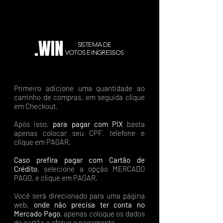
.WIN
SISTEMA DE
VOTOS E INGRESSOS
Primeiro adicione uma quantidade ao
carrinho de compras, em seguida clique
em Checkout.
Após isso,
para pagar com PIX
basta
apenas colocar seu CPF, telefone e
clique em PAGAR.
Caso prefira pagar com Cartão de
Crédito
, selecione a opção MERCADO
PAGO, e clique em PAGAR.
Você será direcionado para uma página
web,
onde não precisa ter conta no
Mercado Pago
, apenas coloque os dados
do cartão e efetue o pagamento.