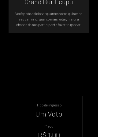
Grand Buriticupu
Você pode adicionar quantos votos quiser no
seu carrinho, quanto mais votar, maior a
chance da sua participante favorita ganhar!
Votação Oficial - Sistema de Votos
.WIN
Tipo de ingresso
Um Voto
Preço
R$ 1,00