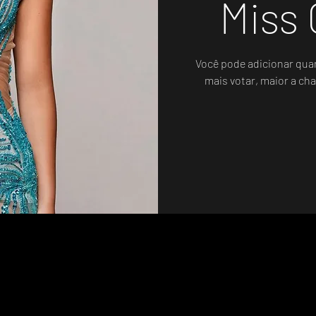
Miss 
Você pode adicionar qua
mais votar, maior a cha
A votação será até 10/07
.