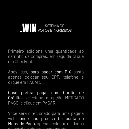
.WIN
SISTEMA DE
VOTOS E INGRESSOS
Primeiro adicione uma quantidade ao
carrinho de compras, em seguida clique
em Checkout.
Após isso,
para pagar com PIX
basta
apenas colocar seu CPF, telefone e
clique em PAGAR.
Caso prefira pagar com Cartão de
Crédito
, selecione a opção MERCADO
PAGO, e clique em PAGAR.
Você será direcionado para uma página
web,
onde não precisa ter conta no
Mercado Pago
, apenas coloque os dados
do cartão e efetue o pagamento.