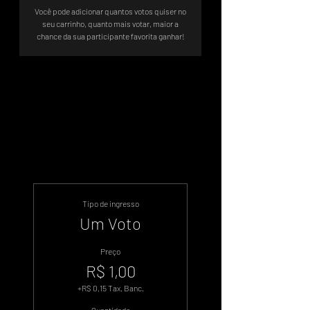
Você pode adicionar quantos votos quiser no
seu carrinho, quanto mais votar, maior a
chance da sua participante favorita ganhar!
Sistema de Votos .WIN
Tipo de ingresso
Um Voto
Preço
R$ 1,00
+R$ 0,15 Tax. Banc.