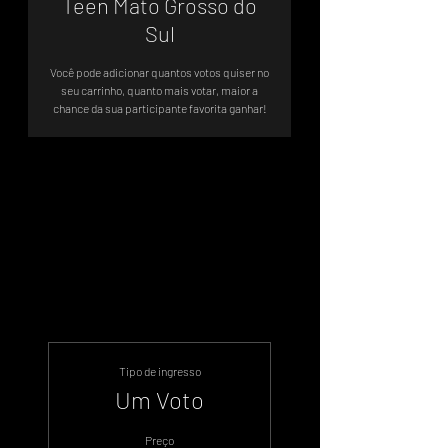
Teen Mato Grosso do
Sul
Você pode adicionar quantos votos quiser no
seu carrinho, quanto mais votar, maior a
chance da sua participante favorita ganhar!
Votação Oficial - Sistema de Votos
.WIN
Tipo de ingresso
Um Voto
Preço