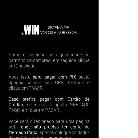
.WIN
SISTEMA DE
VOTOS E INGRESSOS
Primeiro adicione uma quantidade ao
carrinho de compras, em seguida clique
em Checkout.
Após isso,
para pagar com PIX
basta
apenas colocar seu CPF, telefone e
clique em PAGAR.
Caso prefira pagar com Cartão de
Crédito
, selecione a opção MERCADO
PAGO, e clique em PAGAR.
Você será direcionado para uma página
web,
onde não precisa ter conta no
Mercado Pago
, apenas coloque os dados
do cartão e efetue o pagamento.