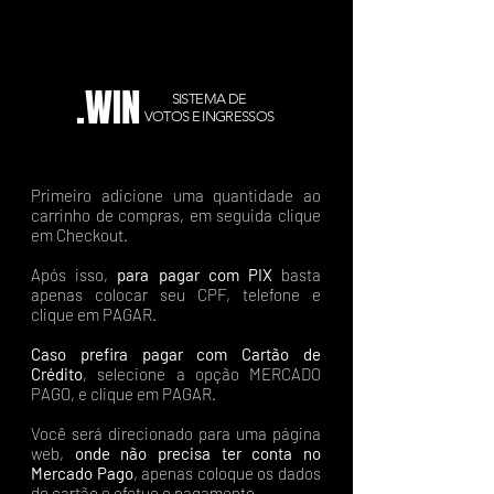
.WIN
SISTEMA DE
VOTOS E INGRESSOS
Primeiro adicione uma quantidade ao
carrinho de compras, em seguida clique
em Checkout.
Após isso,
para pagar com PIX
basta
apenas colocar seu CPF, telefone e
clique em PAGAR.
Caso prefira pagar com Cartão de
Crédito
, selecione a opção MERCADO
PAGO, e clique em PAGAR.
Você será direcionado para uma página
web,
onde não precisa ter conta no
Mercado Pago
, apenas coloque os dados
do cartão e efetue o pagamento.