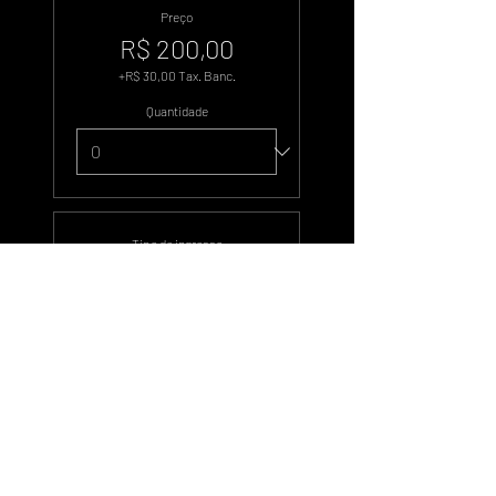
Preço
R$ 200,00
+R$ 30,00 Tax. Banc.
Quantidade
Tipo de ingresso
500 Votos
Preço
R$ 1.000,00
+R$ 150,00 Tax. Banc.
Quantidade