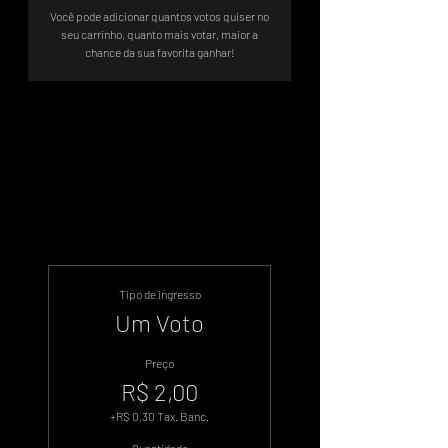
Você pode adicionar quantos votos quiser no
seu carrinho, quanto mais votar, maior a
chance da sua favorita ganhar!
Sistema de Votos .WIN
Tipo de ingresso
Um Voto
Preço
R$ 2,00
+R$ 0,30 Tax. Banc.