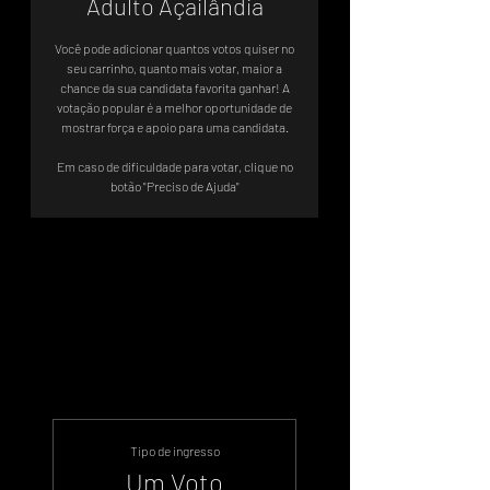
Adulto Açailândia
Você pode adicionar quantos votos quiser no
seu carrinho, quanto mais votar, maior a
chance da sua candidata favorita ganhar! A
votação popular é a melhor oportunidade de
mostrar força e apoio para uma candidata.
Em caso de dificuldade para votar, clique no
botão "Preciso de Ajuda"
Votação Oficial
‎ Sistema de Votos .WIN
Tipo de ingresso
Um Voto