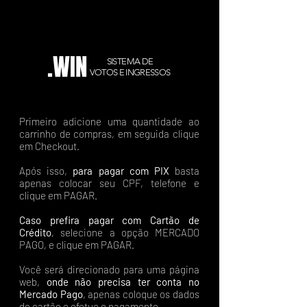
.WIN
SISTEMA DE
VOTOS E INGRESSOS
Primeiro adicione uma quantidade ao
carrinho de compras, em seguida clique
em Checkout.
Após isso,
para pagar com PIX
basta
apenas colocar seu CPF, telefone e
clique em PAGAR.
Caso prefira pagar com Cartão de
Crédito
, selecione a opção MERCADO
PAGO, e clique em PAGAR.
Você será direcionado para uma página
web,
onde não precisa ter conta no
Mercado Pago
, apenas coloque os dados
do cartão e efetue o pagamento.