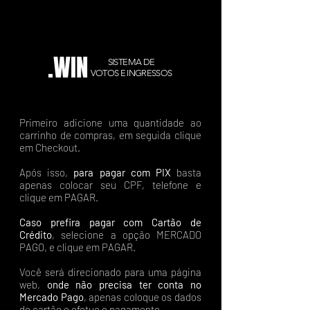
.WIN
SISTEMA DE
VOTOS E INGRESSOS
Primeiro adicione uma quantidade ao
carrinho de compras, em seguida clique
em Checkout.
Após isso,
para pagar com PIX
basta
apenas colocar seu CPF, telefone e
clique em PAGAR.
Caso prefira pagar com Cartão de
Crédito
, selecione a opção MERCADO
PAGO, e clique em PAGAR.
Você será direcionado para uma página
web,
onde não precisa ter conta no
Mercado Pago
, apenas coloque os dados
do cartão e efetue o pagamento.