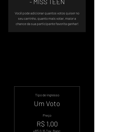
- MISS TEEN
Você pode adicionar quantos votos quiser no
seu carrinho, quanto mais votar, maior a
chance da sua participante favorita ganhar!
Sistema de Votos .WIN
Tipo de ingresso
Um Voto
Preço
R$ 1,00
+R$ 0,15 Tax. Banc.