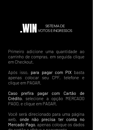
.WIN
SISTEMA DE
VOTOS E INGRESSOS
Primeiro adicione uma quantidade ao
carrinho de compras, em seguida clique
em Checkout.
Após isso,
para pagar com PIX
basta
apenas colocar seu CPF, telefone e
clique em PAGAR.
Caso prefira pagar com Cartão de
Crédito
, selecione a opção MERCADO
PAGO, e clique em PAGAR.
Você será direcionado para uma página
web,
onde não precisa ter conta no
Mercado Pago
, apenas coloque os dados
do cartão e efetue o pagamento.