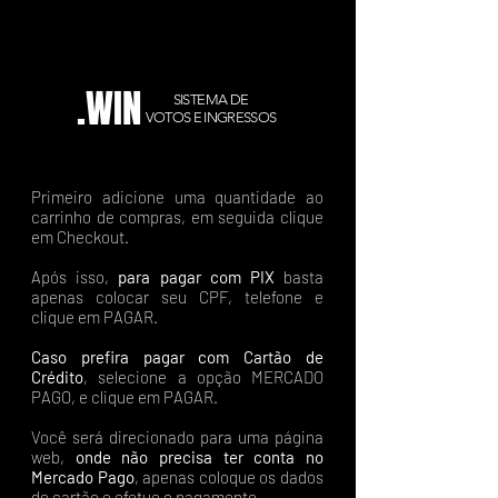
.WIN
SISTEMA DE
VOTOS E INGRESSOS
Primeiro adicione uma quantidade ao
carrinho de compras, em seguida clique
em Checkout.
Após isso,
para pagar com PIX
basta
apenas colocar seu CPF, telefone e
clique em PAGAR.
Caso prefira pagar com Cartão de
Crédito
, selecione a opção MERCADO
PAGO, e clique em PAGAR.
Você será direcionado para uma página
web,
onde não precisa ter conta no
Mercado Pago
, apenas coloque os dados
do cartão e efetue o pagamento.