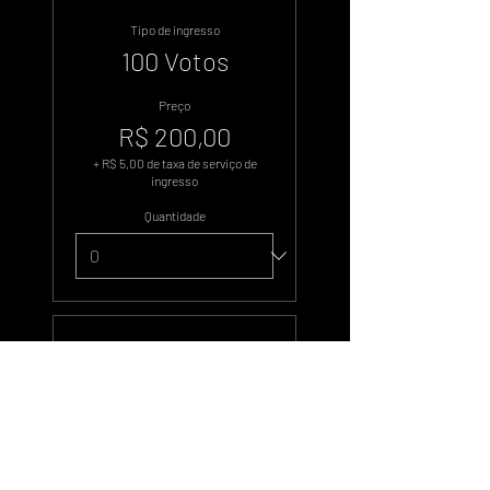
Tipo de ingresso
100 Votos
Preço
R$ 200,00
+ R$ 5,00 de taxa de serviço de
ingresso
Quantidade
Tipo de ingresso
500 Votos
Preço
R$ 1.000,00
+ R$ 25,00 de taxa de serviço de