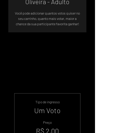
Oliveira - Adulto
Você pode adicionar quantos votos quiser no
seu carrinho, quanto mais votar, maior a
chance da sua participante favorita ganhar!
Votação Oficial - Sistema de Votos
.WIN
Tipo de ingresso
Um Voto
Preço
R$ 2,00