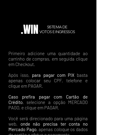
.WIN
SISTEMA DE
VOTOS E INGRESSOS
Primeiro adicione uma quantidade ao
carrinho de compras, em seguida clique
em Checkout.
Após isso,
para pagar com PIX
basta
apenas colocar seu CPF, telefone e
clique em PAGAR.
Caso prefira pagar com Cartão de
Crédito
, selecione a opção MERCADO
PAGO, e clique em PAGAR.
Você será direcionado para uma página
web,
onde não precisa ter conta no
Mercado Pago
, apenas coloque os dados
do cartão e efetue o pagamento.