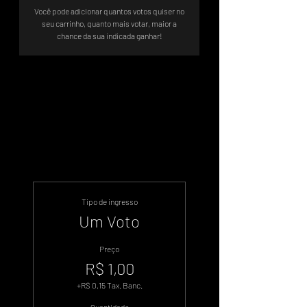
Você pode adicionar quantos votos quiser no
seu carrinho, quanto mais votar, maior a
Sistema de Votos .WIN
Tipo de ingresso
Um Voto
Preço
R$ 1,00
+R$ 0,15 Tax. Banc.