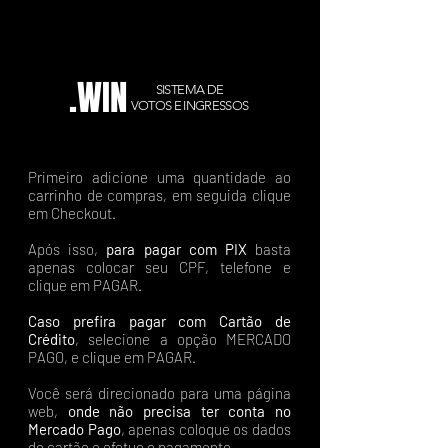
.WIN
SISTEMA DE
VOTOS E INGRESSOS
Primeiro adicione uma quantidade ao
carrinho de compras, em seguida clique
em Checkout.
Após isso,
para pagar com PIX
basta
apenas colocar seu CPF, telefone e
clique em PAGAR.
Caso prefira pagar com Cartão de
Crédito
, selecione a opção MERCADO
PAGO, e clique em PAGAR.
Você será direcionado para uma página
web,
onde não precisa ter conta no
Mercado Pago
, apenas coloque os dados
do cartão e efetue o pagamento.