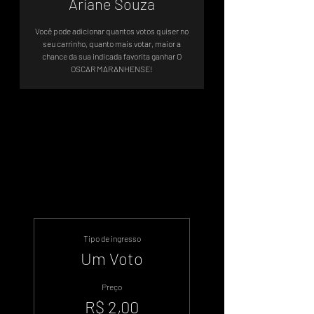
Ariane Souza
Você pode adicionar quantos votos quiser no
seu carrinho, quanto mais votar, maior a
chance da sua indicada favorita ganhar O
Sistema de Votos .WIN
Tipo de ingresso
Um Voto
Preço
R$ 2,00