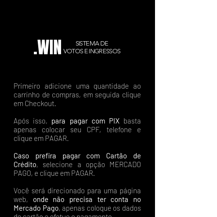
.WIN
SISTEMA DE
VOTOS E INGRESSOS
Primeiro adicione uma quantidade ao
carrinho de compras, em seguida clique
em Checkout.
Após isso,
para pagar com PIX
basta
apenas colocar seu CPF, telefone e
clique em PAGAR.
Caso prefira pagar com Cartão de
Crédito
, selecione a opção MERCADO
PAGO, e clique em PAGAR.
Você será direcionado para uma página
web,
onde não precisa ter conta no
Mercado Pago
, apenas coloque os dados
do cartão e efetue o pagamento.