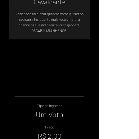
Cavalcante
Você pode adicionar quantos votos quiser no
seu carrinho, quanto mais votar, maior a
chance da sua indicada favorita ganhar O
OSCAR MARANHENSE!
Sistema de Votos .WIN
Tipo de ingresso
Um Voto
Preço
R$ 2,00