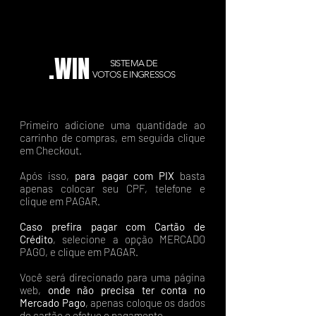
.WIN
SISTEMA DE
VOTOS E INGRESSOS
Primeiro adicione uma quantidade ao
carrinho de compras, em seguida clique
em Checkout.
Após isso,
para pagar com PIX
basta
apenas colocar seu CPF, telefone e
clique em PAGAR.
Caso prefira pagar com Cartão de
Crédito
, selecione a opção MERCADO
PAGO, e clique em PAGAR.
Você será direcionado para uma página
web,
onde não precisa ter conta no
Mercado Pago
, apenas coloque os dados
do cartão e efetue o pagamento.