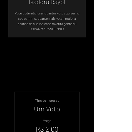
Isadora Rayol
Você pode adicionar quantos votos quiser no
seu carrinho, quanto mais votar, maior a
chance da sua indicada favorita ganhar O
Sistema de Votos .WIN
Tipo de ingresso
Um Voto
Preço
R$ 2,00