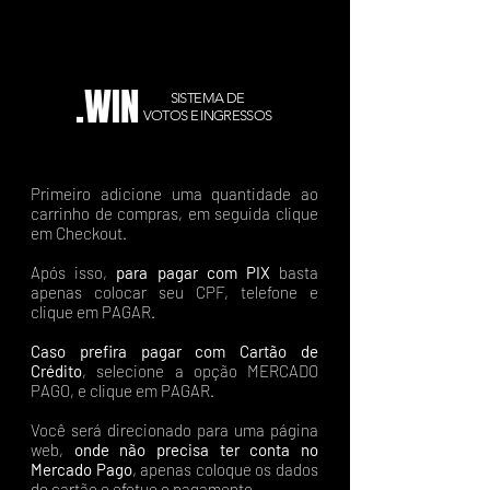
.WIN
SISTEMA DE
VOTOS E INGRESSOS
Primeiro adicione uma quantidade ao
carrinho de compras, em seguida clique
em Checkout.
Após isso,
para pagar com PIX
basta
apenas colocar seu CPF, telefone e
clique em PAGAR.
Caso prefira pagar com Cartão de
Crédito
, selecione a opção MERCADO
PAGO, e clique em PAGAR.
Você será direcionado para uma página
web,
onde não precisa ter conta no
Mercado Pago
, apenas coloque os dados
do cartão e efetue o pagamento.