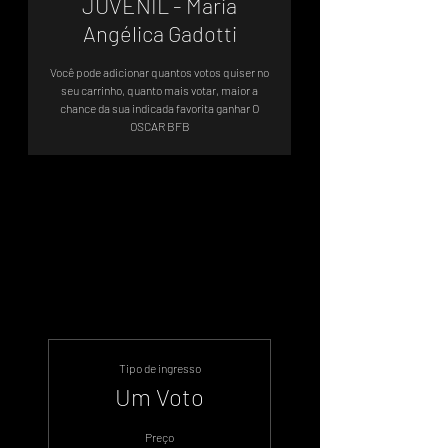
JUVENIL - Maria
Angélica Gadotti
Você pode adicionar quantos votos quiser no
seu carrinho, quanto mais votar, maior a
chance da sua indicada favorita ganhar O
Sistema de Votos .WIN
Tipo de ingresso
Um Voto
Preço