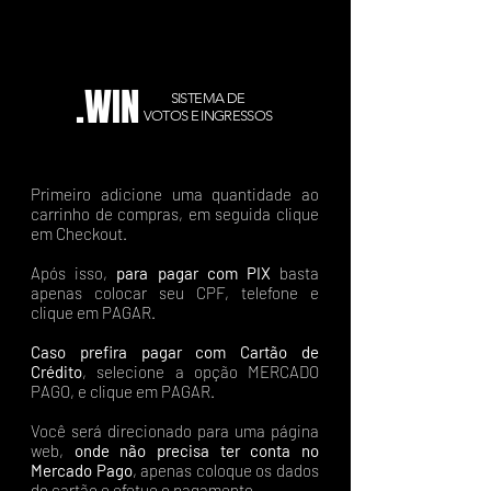
.WIN
SISTEMA DE
VOTOS E INGRESSOS
Primeiro adicione uma quantidade ao
carrinho de compras, em seguida clique
em Checkout.
Após isso,
para pagar com PIX
basta
apenas colocar seu CPF, telefone e
clique em PAGAR.
Caso prefira pagar com Cartão de
Crédito
, selecione a opção MERCADO
PAGO, e clique em PAGAR.
Você será direcionado para uma página
web,
onde não precisa ter conta no
Mercado Pago
, apenas coloque os dados
do cartão e efetue o pagamento.