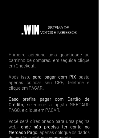
.WIN
SISTEMA DE
VOTOS E INGRESSOS
Primeiro adicione uma quantidade ao
carrinho de compras, em seguida clique
em Checkout.
Após isso,
para pagar com PIX
basta
apenas colocar seu CPF, telefone e
clique em PAGAR.
Caso prefira pagar com Cartão de
Crédito
, selecione a opção MERCADO
PAGO, e clique em PAGAR.
Você será direcionado para uma página
web,
onde não precisa ter conta no
Mercado Pago
, apenas coloque os dados
do cartão e efetue o pagamento.