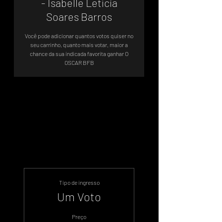
- Isabelle Letícia
Soares Barros
Você pode adicionar quantos votos quiser no
seu carrinho, quanto mais votar, maior a
chance da sua indicada favorita ganhar O
OSCAR BFB
Sistema de Votos .WIN
Tipo de ingresso
Um Voto
Preço