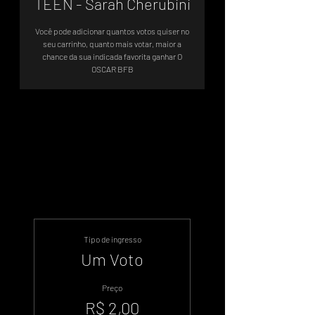
TEEN - Sarah Cherubini
Você pode adicionar quantos votos quiser no
seu carrinho, quanto mais votar, maior a
chance da sua indicada favorita ganhar O
OSCAR BFB
Sistema de Votos .WIN
Tipo de ingresso
Um Voto
Preço
R$ 2,00