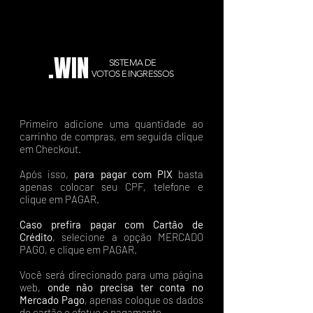
.WIN
SISTEMA DE
VOTOS E INGRESSOS
Primeiro adicione uma quantidade ao
carrinho de compras, em seguida clique
em Checkout.
Após isso,
para pagar com PIX
basta
apenas colocar seu CPF, telefone e
clique em PAGAR.
Caso prefira pagar com Cartão de
Crédito
, selecione a opção MERCADO
PAGO, e clique em PAGAR.
Você será direcionado para uma página
web,
onde não precisa ter conta no
Mercado Pago
, apenas coloque os dados
do cartão e efetue o pagamento.