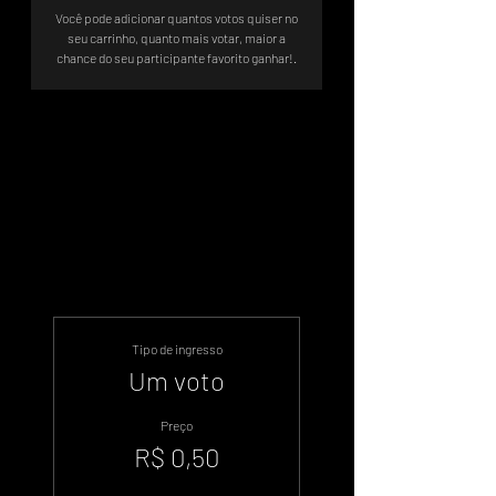
Você pode adicionar quantos votos quiser no
seu carrinho, quanto mais votar, maior a
chance do seu participante favorito ganhar!.
A votação será até 02/06 às 20:00
horas.
.
Tipo de ingresso
Um voto
Preço
R$ 0,50