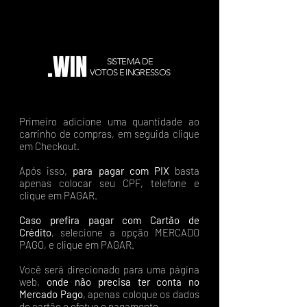
.WIN
SISTEMA DE
VOTOS E INGRESSOS
Primeiro adicione uma quantidade ao
carrinho de compras, em seguida clique
em Checkout.
Após isso,
para pagar com PIX
basta
apenas colocar seu CPF, telefone e
clique em PAGAR.
Caso prefira pagar com Cartão de
Crédito
, selecione a opção MERCADO
PAGO, e clique em PAGAR.
Você será direcionado para uma página
web,
onde não precisa ter conta no
Mercado Pago
, apenas coloque os dados
do cartão e efetue o pagamento.