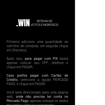
.WIN
SISTEMA DE
VOTOS E INGRESSOS
Primeiro adicione uma quantidade ao
carrinho de compras, em seguida clique
em Checkout.
Após isso,
para pagar com PIX
basta
apenas colocar seu CPF, telefone e
clique em PAGAR.
Caso prefira pagar com Cartão de
Crédito
, selecione a opção MERCADO
PAGO, e clique em PAGAR.
Você será direcionado para uma página
web,
onde não precisa ter conta no
Mercado Pago
, apenas coloque os dados
do cartão e efetue o pagamento.