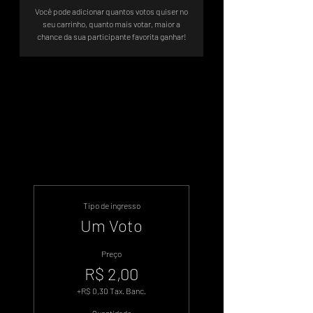
Você pode adicionar quantos votos quiser no
seu carrinho, quanto mais votar, maior a
chance da sua participante favorita ganhar!
Sistema de Votos .WIN
Tipo de ingresso
Um Voto
Preço
R$ 2,00
+R$ 0,30 Tax. Banc.