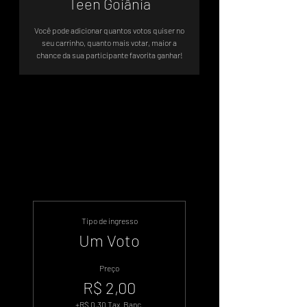
Teen Goiânia
Você pode adicionar quantos votos quiser no
seu carrinho, quanto mais votar, maior a
chance da sua participante favorita ganhar!
Sistema de Votos .WIN
Tipo de ingresso
Um Voto
Preço
R$ 2,00
+R$ 0,30 Tax. Banc.