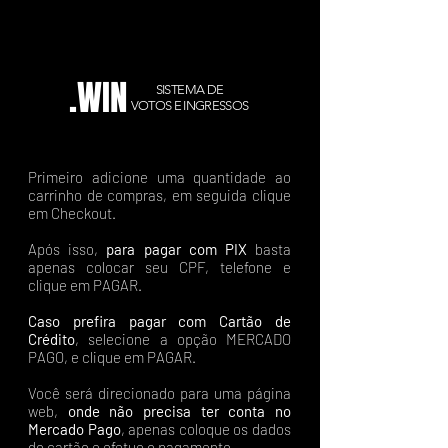
.WIN
SISTEMA DE
VOTOS E INGRESSOS
Primeiro adicione uma quantidade ao
carrinho de compras, em seguida clique
em Checkout.
Após isso,
para pagar com PIX
basta
apenas colocar seu CPF, telefone e
clique em PAGAR.
Caso prefira pagar com Cartão de
Crédito
, selecione a opção MERCADO
PAGO, e clique em PAGAR.
Você será direcionado para uma página
web,
onde não precisa ter conta no
Mercado Pago
, apenas coloque os dados
do cartão e efetue o pagamento.