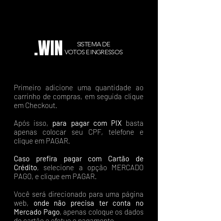
.WIN
SISTEMA DE
VOTOS E INGRESSOS
Primeiro adicione uma quantidade ao
carrinho de compras, em seguida clique
em Checkout.
Após isso,
para pagar com PIX
basta
apenas colocar seu CPF, telefone e
clique em PAGAR.
Caso prefira pagar com Cartão de
Crédito
, selecione a opção MERCADO
PAGO, e clique em PAGAR.
Você será direcionado para uma página
web,
onde não precisa ter conta no
Mercado Pago
, apenas coloque os dados
do cartão e efetue o pagamento.