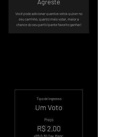
Agreste
Você pode adicionar quantos votos quiser no
seu carrinho, quanto mais votar, maior a
chance do seu participante favorito ganhar!
Sistema de Votos .WIN
Tipo de ingresso
Um Voto
Preço
R$ 2,00
+R$ 0,30 Tax. Banc.