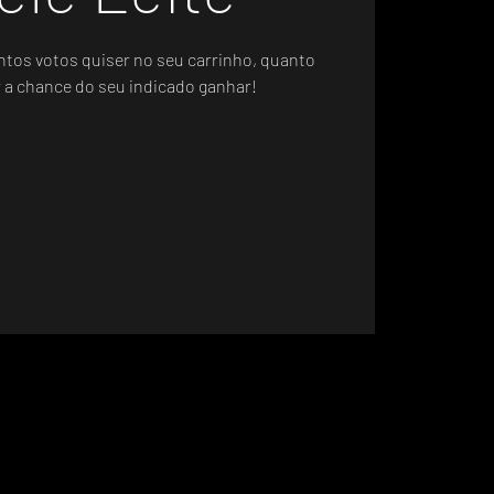
ntos votos quiser no seu carrinho, quanto
r a chance do seu indicado ganhar!