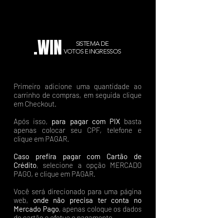
.WIN
SISTEMA DE
VOTOS E INGRESSOS
Primeiro adicione uma quantidade ao
carrinho de compras, em seguida clique
em Checkout.
Após isso,
para pagar com PIX
basta
apenas colocar seu CPF, telefone e
clique em PAGAR.
Caso prefira pagar com Cartão de
Crédito
, selecione a opção MERCADO
PAGO, e clique em PAGAR.
Você será direcionado para uma página
web,
onde não precisa ter conta no
Mercado Pago
, apenas coloque os dados
do cartão e efetue o pagamento.