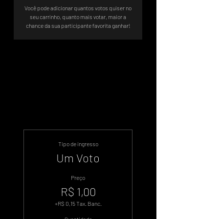
Você pode adicionar quantos votos quiser no
seu carrinho, quanto mais votar, maior a
chance da sua participante favorita ganhar!
Sistema de Votos .WIN
Tipo de ingresso
Um Voto
Preço
R$ 1,00
+R$ 0,15 Tax. Banc.