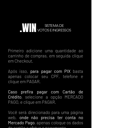
.WIN
SISTEMA DE
VOTOS E INGRESSOS
Primeiro adicione uma quantidade ao
carrinho de compras, em seguida clique
em Checkout.
Após isso,
para pagar com PIX
basta
apenas colocar seu CPF, telefone e
clique em PAGAR.
Caso prefira pagar com Cartão de
Crédito
, selecione a opção MERCADO
PAGO, e clique em PAGAR.
Você será direcionado para uma página
web,
onde não precisa ter conta no
Mercado Pago
, apenas coloque os dados
do cartão e efetue o pagamento.