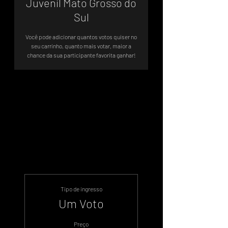
Juvenil Mato Grosso do
Sul
Você pode adicionar quantos votos quiser no
seu carrinho, quanto mais votar, maior a
chance da sua participante favorita ganhar!
Votação Oficial - Sistema de Votos
.WIN
Tipo de ingresso
Um Voto
Preço