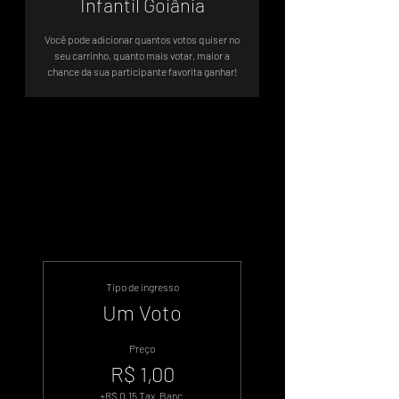
Infantil Goiânia
Você pode adicionar quantos votos quiser no
seu carrinho, quanto mais votar, maior a
chance da sua participante favorita ganhar!
Sistema de Votos .WIN
Tipo de ingresso
Um Voto
Preço
R$ 1,00
+R$ 0,15 Tax. Banc.