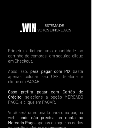
.WIN
SISTEMA DE
VOTOS E INGRESSOS
Primeiro adicione uma quantidade ao
carrinho de compras, em seguida clique
em Checkout.
Após isso,
para pagar com PIX
basta
apenas colocar seu CPF, telefone e
clique em PAGAR.
Caso prefira pagar com Cartão de
Crédito
, selecione a opção MERCADO
PAGO, e clique em PAGAR.
Você será direcionado para uma página
web,
onde não precisa ter conta no
Mercado Pago
, apenas coloque os dados
do cartão e efetue o pagamento.