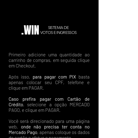
.WIN
SISTEMA DE
VOTOS E INGRESSOS
Primeiro adicione uma quantidade ao
carrinho de compras, em seguida clique
em Checkout.
Após isso,
para pagar com PIX
basta
apenas colocar seu CPF, telefone e
clique em PAGAR.
Caso prefira pagar com Cartão de
Crédito
, selecione a opção MERCADO
PAGO, e clique em PAGAR.
Você será direcionado para uma página
web,
onde não precisa ter conta no
Mercado Pago
, apenas coloque os dados
do cartão e efetue o pagamento.