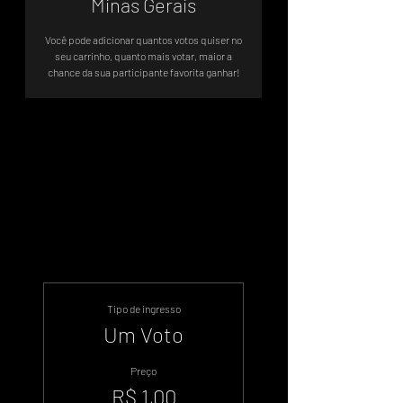
Minas Gerais
Você pode adicionar quantos votos quiser no
seu carrinho, quanto mais votar, maior a
chance da sua participante favorita ganhar!
Votação Oficial - Sistema de Votos
.WIN
Tipo de ingresso
Um Voto
Preço
R$ 1,00