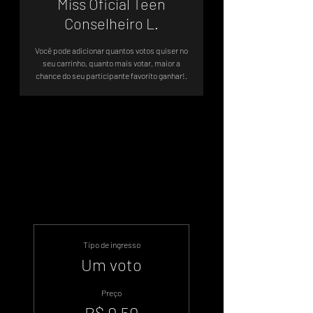
Miss Oficial Teen
Conselheiro L.
Você pode adicionar quantos votos quiser no
seu carrinho, quanto mais votar, maior a
chance do seu participante favorito ganhar!.
A votação será até 08/06
.
Tipo de ingresso
Um voto
Preço
R$ 0,50