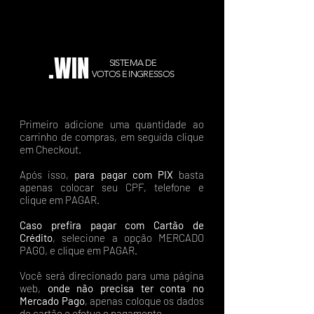
.WIN
SISTEMA DE
VOTOS E INGRESSOS
Primeiro adicione uma quantidade ao
carrinho de compras, em seguida clique
em Checkout.
Após isso,
para pagar com PIX
basta
apenas colocar seu CPF, telefone e
clique em PAGAR.
Caso prefira pagar com Cartão de
Crédito
, selecione a opção MERCADO
PAGO, e clique em PAGAR.
Você será direcionado para uma página
web,
onde não precisa ter conta no
Mercado Pago
, apenas coloque os dados
do cartão e efetue o pagamento.