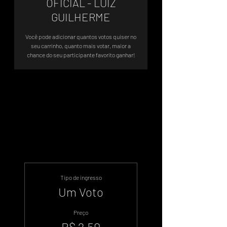
OFICIAL - LUIZ
GUILHERME
Você pode adicionar quantos votos quiser no
seu carrinho, quanto mais votar, maior a
chance do seu participante favorito ganhar!
Sistema de Votos .WIN
Tipo de ingresso
Um Voto
Preço
R$ 2,50