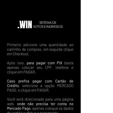
.WIN
SISTEMA DE
VOTOS E INGRESSOS
Primeiro adicione uma quantidade ao
carrinho de compras, em seguida clique
em Checkout.
Após isso,
para pagar com PIX
basta
apenas colocar seu CPF, telefone e
clique em PAGAR.
Caso prefira pagar com Cartão de
Crédito
, selecione a opção MERCADO
PAGO, e clique em PAGAR.
Você será direcionado para uma página
web,
onde não precisa ter conta no
Mercado Pago
, apenas coloque os dados
do cartão e efetue o pagamento.