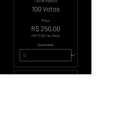
Tipo de ingresso
100 Votos
Preço
R$ 250,00
+R$ 37,50 Tax. Banc.
Quantidade
Tipo de ingresso
500 Votos
Preço
R$ 1.250,00
+R$ 187,50 Tax. Banc.
Quantidade