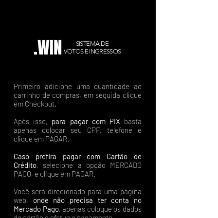
.WIN
SISTEMA DE
VOTOS E INGRESSOS
Primeiro adicione uma quantidade ao
carrinho de compras, em seguida clique
em Checkout.
Após isso,
para pagar com PIX
basta
apenas colocar seu CPF, telefone e
clique em PAGAR.
Caso prefira pagar com Cartão de
Crédito
, selecione a opção MERCADO
PAGO, e clique em PAGAR.
Você será direcionado para uma página
web,
onde não precisa ter conta no
Mercado Pago
, apenas coloque os dados
do cartão e efetue o pagamento.