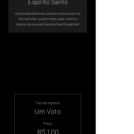
Espírito Santo
Você pode adicionar quantos votos quiser no
seu carrinho, quanto mais votar, maior a
chance da sua participante favorita ganhar!
Votação Oficial - Sistema de Votos
.WIN
Tipo de ingresso
Um Voto
Preço
R$ 1,00