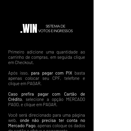
.WIN
SISTEMA DE
VOTOS E INGRESSOS
Primeiro adicione uma quantidade ao
carrinho de compras, em seguida clique
em Checkout.
Após isso,
para pagar com PIX
basta
apenas colocar seu CPF, telefone e
clique em PAGAR.
Caso prefira pagar com Cartão de
Crédito
, selecione a opção MERCADO
PAGO, e clique em PAGAR.
Você será direcionado para uma página
web,
onde não precisa ter conta no
Mercado Pago
, apenas coloque os dados
do cartão e efetue o pagamento.