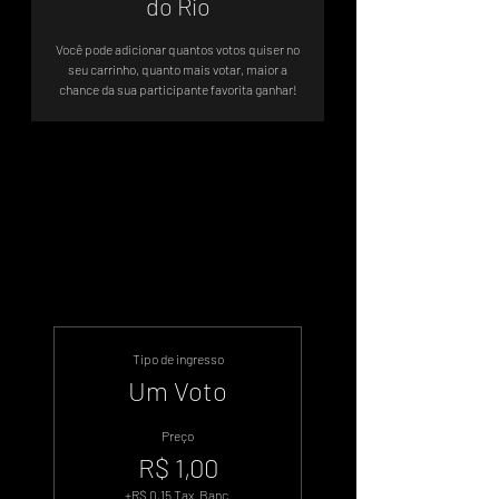
do Rio
Você pode adicionar quantos votos quiser no
seu carrinho, quanto mais votar, maior a
chance da sua participante favorita ganhar!
Sistema de Votos .WIN
Tipo de ingresso
Um Voto
Preço
R$ 1,00
+R$ 0,15 Tax. Banc.