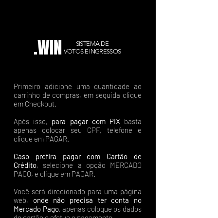
.WIN
SISTEMA DE
VOTOS E INGRESSOS
Primeiro adicione uma quantidade ao
carrinho de compras, em seguida clique
em Checkout.
Após isso,
para pagar com PIX
basta
apenas colocar seu CPF, telefone e
clique em PAGAR.
Caso prefira pagar com Cartão de
Crédito
, selecione a opção MERCADO
PAGO, e clique em PAGAR.
Você será direcionado para uma página
web,
onde não precisa ter conta no
Mercado Pago
, apenas coloque os dados
do cartão e efetue o pagamento.