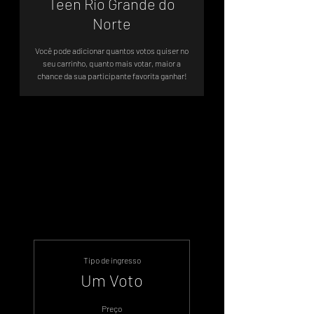
Teen Rio Grande do
Norte
Você pode adicionar quantos votos quiser no
seu carrinho, quanto mais votar, maior a
chance da sua participante favorita ganhar!
Votação Oficial - Sistema de Votos
.WIN
Tipo de ingresso
Um Voto
Preço