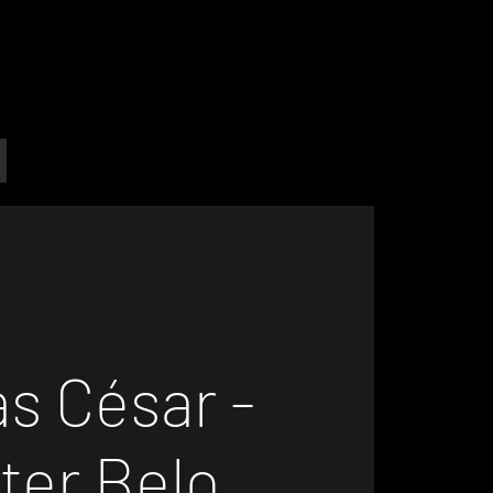
s César -
ter Belo