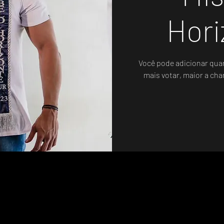
Hori
Você pode adicionar qua
mais votar, maior a cha
A votação será até 27/05 às 18:00 Brasília
.