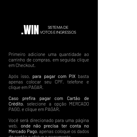
.WIN
SISTEMA DE
VOTOS E INGRESSOS
Primeiro adicione uma quantidade ao
carrinho de compras, em seguida clique
em Checkout.
Após isso,
para pagar com PIX
basta
apenas colocar seu CPF, telefone e
clique em PAGAR.
Caso prefira pagar com Cartão de
Crédito
, selecione a opção MERCADO
PAGO, e clique em PAGAR.
Você será direcionado para uma página
web,
onde não precisa ter conta no
Mercado Pago
, apenas coloque os dados
do cartão e efetue o pagamento.