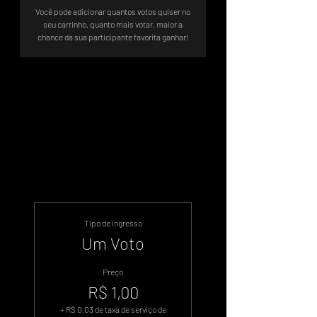
Você pode adicionar quantos votos quiser no
seu carrinho, quanto mais votar, maior a
chance da sua participante favorita ganhar!
Votação Oficial - Sistema de Votos
.WIN
Tipo de ingresso
Um Voto
Preço
R$ 1,00
+ R$ 0,03 de taxa de serviço de