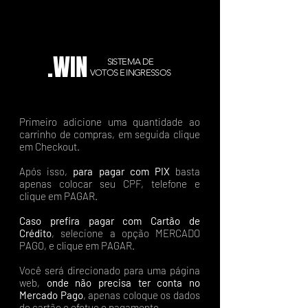
.WIN
SISTEMA DE
VOTOS E INGRESSOS
Primeiro adicione uma quantidade ao
carrinho de compras, em seguida clique
em Checkout.
Após isso,
para pagar com PIX
basta
apenas colocar seu CPF, telefone e
clique em PAGAR.
Caso prefira pagar com Cartão de
Crédito
, selecione a opção MERCADO
PAGO, e clique em PAGAR.
Você será direcionado para uma página
web,
onde não precisa ter conta no
Mercado Pago
, apenas coloque os dados
do cartão e efetue o pagamento.