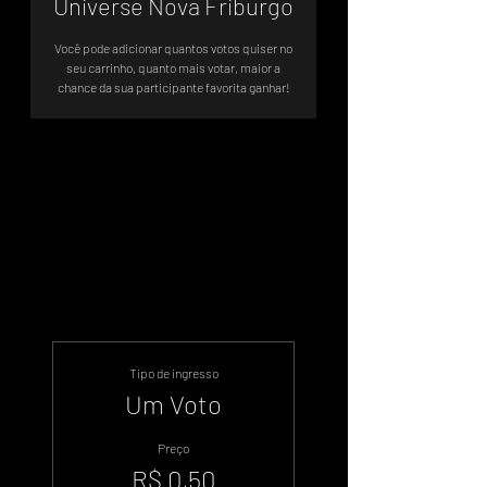
Universe Nova Friburgo
Você pode adicionar quantos votos quiser no
seu carrinho, quanto mais votar, maior a
chance da sua participante favorita ganhar!
Vote e ajude sua candidata a
chegar no TOP5
Tipo de ingresso
Um Voto
Preço
R$ 0,50