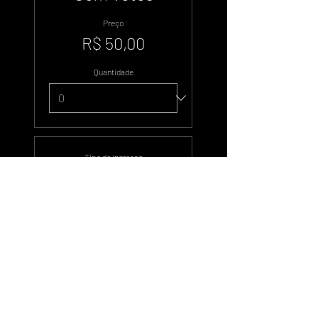
Preço
R$ 50,00
Quantidade
Tipo de ingresso
Duzentos Votos
Preço
R$ 100,00
Quantidade