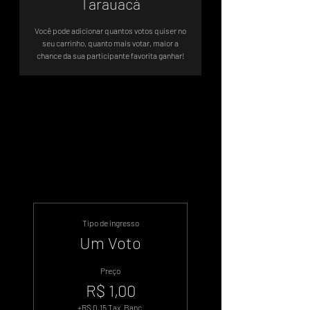
Tarauacá
Você pode adicionar quantos votos quiser no
seu carrinho, quanto mais votar, maior a
chance da sua participante favorita ganhar!
Sistema de Votos .WIN
Tipo de ingresso
Um Voto
Preço
R$ 1,00
+R$ 0,15 Tax. Banc.