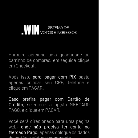
.WIN
SISTEMA DE
VOTOS E INGRESSOS
Primeiro adicione uma quantidade ao
carrinho de compras, em seguida clique
em Checkout.
Após isso,
para pagar com PIX
basta
apenas colocar seu CPF, telefone e
clique em PAGAR.
Caso prefira pagar com Cartão de
Crédito
, selecione a opção MERCADO
PAGO, e clique em PAGAR.
Você será direcionado para uma página
web,
onde não precisa ter conta no
Mercado Pago
, apenas coloque os dados
do cartão e efetue o pagamento.