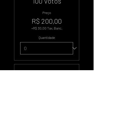
100 Votos
Preço
R$ 200,00
+R$ 30,00 Tax. Banc.
Quantidade
Tipo de ingresso
500 Votos
Preço
R$ 1.000,00
+R$ 150,00 Tax. Banc.
Quantidade