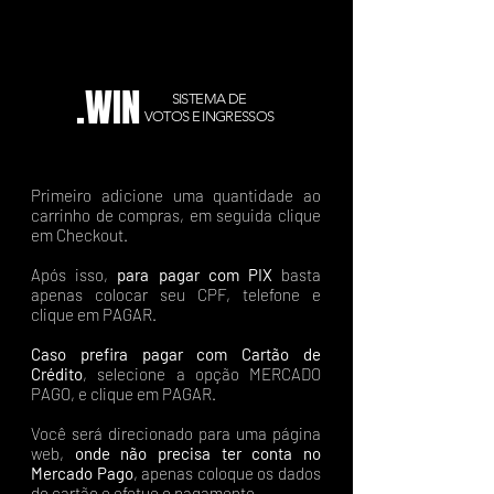
.WIN
SISTEMA DE
VOTOS E INGRESSOS
Primeiro adicione uma quantidade ao
carrinho de compras, em seguida clique
em Checkout.
Após isso,
para pagar com PIX
basta
apenas colocar seu CPF, telefone e
clique em PAGAR.
Caso prefira pagar com Cartão de
Crédito
, selecione a opção MERCADO
PAGO, e clique em PAGAR.
Você será direcionado para uma página
web,
onde não precisa ter conta no
Mercado Pago
, apenas coloque os dados
do cartão e efetue o pagamento.