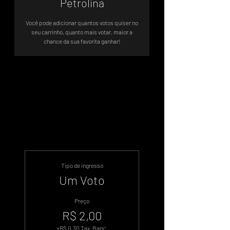
Petrolina
Você pode adicionar quantos votos quiser no
seu carrinho, quanto mais votar, maior a
chance da sua favorita ganhar!
Sistema de Votos .WIN
Tipo de ingresso
Um Voto
Preço
R$ 2,00
+R$ 0,30 Tax. Banc.