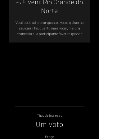
- Juvenil Rio Grande do
Norte
Você pode adicionar quantos votos quiser no
seu carrinho, quanto mais votar, maior a
chance da sua participante favorita ganhar!
Votação Oficial - Sistema de Votos
.WIN
Tipo de ingresso
Um Voto
Preço