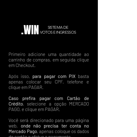
.WIN
SISTEMA DE
VOTOS E INGRESSOS
Primeiro adicione uma quantidade ao
carrinho de compras, em seguida clique
em Checkout.
Após isso,
para pagar com PIX
basta
apenas colocar seu CPF, telefone e
clique em PAGAR.
Caso prefira pagar com Cartão de
Crédito
, selecione a opção MERCADO
PAGO, e clique em PAGAR.
Você será direcionado para uma página
web,
onde não precisa ter conta no
Mercado Pago
, apenas coloque os dados
do cartão e efetue o pagamento.