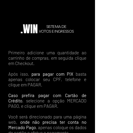
.WIN
SISTEMA DE
VOTOS E INGRESSOS
Primeiro adicione uma quantidade ao
carrinho de compras, em seguida clique
em Checkout.
Após isso,
para pagar com PIX
basta
apenas colocar seu CPF, telefone e
clique em PAGAR.
Caso prefira pagar com Cartão de
Crédito
, selecione a opção MERCADO
PAGO, e clique em PAGAR.
Você será direcionado para uma página
web,
onde não precisa ter conta no
Mercado Pago
, apenas coloque os dados
do cartão e efetue o pagamento.