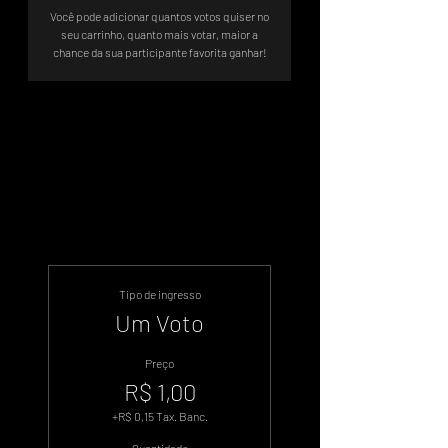
Você pode adicionar quantos votos quiser no
seu carrinho, quanto mais votar, maior a
chance da sua participante favorita ganhar!
Sistema de Votos .WIN
Tipo de ingresso
Um Voto
Preço
R$ 1,00
+R$ 0,15 Tax. Banc.