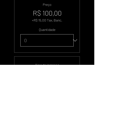
Preço
R$ 100,00
+R$ 15,00 Tax. Banc.
Quantidade
Tipo de ingresso
500 Votos
Preço
R$ 500,00
+R$ 75,00 Tax. Banc.
Quantidade