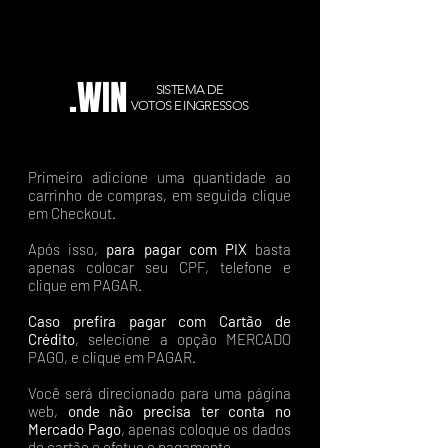
.WIN
SISTEMA DE
VOTOS E INGRESSOS
Primeiro adicione uma quantidade ao
carrinho de compras, em seguida clique
em Checkout.
Após isso,
para pagar com PIX
basta
apenas colocar seu CPF, telefone e
clique em PAGAR.
Caso prefira pagar com Cartão de
Crédito
, selecione a opção MERCADO
PAGO, e clique em PAGAR.
Você será direcionado para uma página
web,
onde não precisa ter conta no
Mercado Pago
, apenas coloque os dados
do cartão e efetue o pagamento.