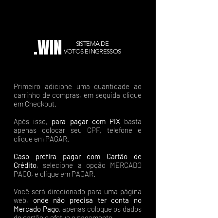
.WIN
SISTEMA DE
VOTOS E INGRESSOS
Primeiro adicione uma quantidade ao
carrinho de compras, em seguida clique
em Checkout.
Após isso,
para pagar com PIX
basta
apenas colocar seu CPF, telefone e
clique em PAGAR.
Caso prefira pagar com Cartão de
Crédito
, selecione a opção MERCADO
PAGO, e clique em PAGAR.
Você será direcionado para uma página
web,
onde não precisa ter conta no
Mercado Pago
, apenas coloque os dados
do cartão e efetue o pagamento.