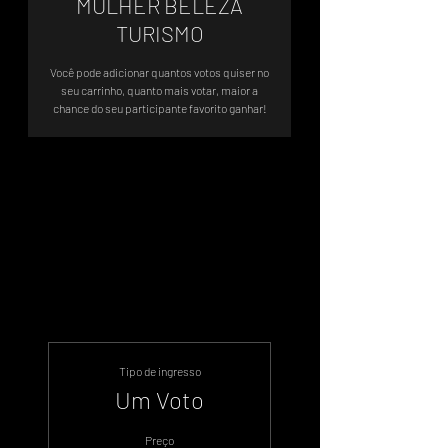
MULHER BELEZA
TURISMO
Você pode adicionar quantos votos quiser no
seu carrinho, quanto mais votar, maior a
chance do seu participante favorito ganhar!
Votação Oficial - Sistema de Votos
.WIN
Tipo de ingresso
Um Voto
Preço